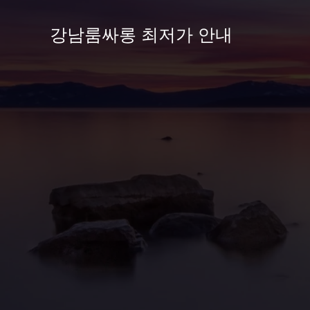
콘
텐
강남룸싸롱 최저가 안내
츠
로
건
너
뛰
기