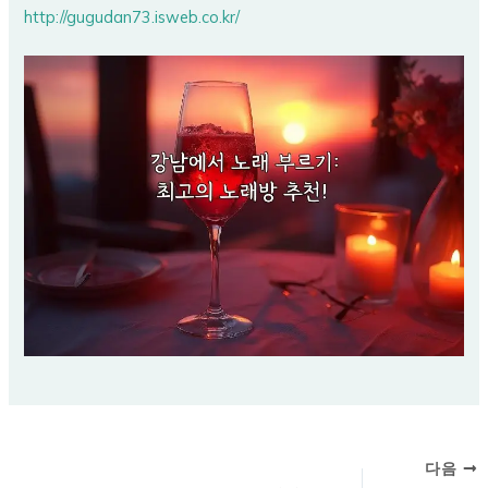
http://gugudan73.isweb.co.kr/
다음