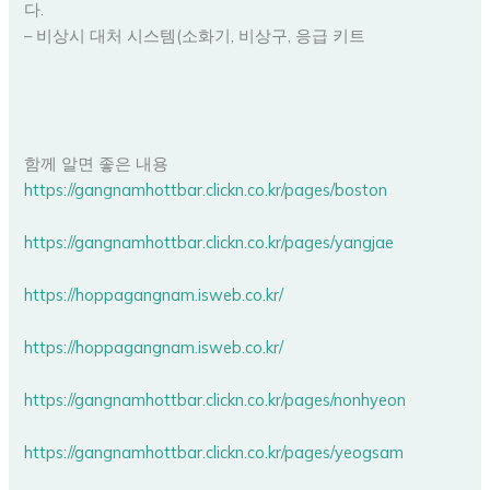
다.
– 비상시 대처 시스템(소화기, 비상구, 응급 키트
함께 알면 좋은 내용
https://gangnamhottbar.clickn.co.kr/pages/boston
https://gangnamhottbar.clickn.co.kr/pages/yangjae
https://hoppagangnam.isweb.co.kr/
https://hoppagangnam.isweb.co.kr/
https://gangnamhottbar.clickn.co.kr/pages/nonhyeon
https://gangnamhottbar.clickn.co.kr/pages/yeogsam