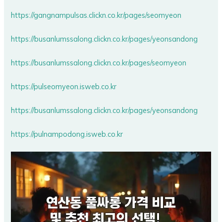
https://gangnampulsas.clickn.co.kr/pages/seomyeon
https://busanlumssalong.clickn.co.kr/pages/yeonsandong
https://busanlumssalong.clickn.co.kr/pages/seomyeon
https://pulseomyeon.isweb.co.kr
https://busanlumssalong.clickn.co.kr/pages/yeonsandong
https://pulnampodong.isweb.co.kr