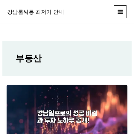
콘
텐
강남룸싸롱 최저가 안내
츠
로
건
너
뛰
기
부동산