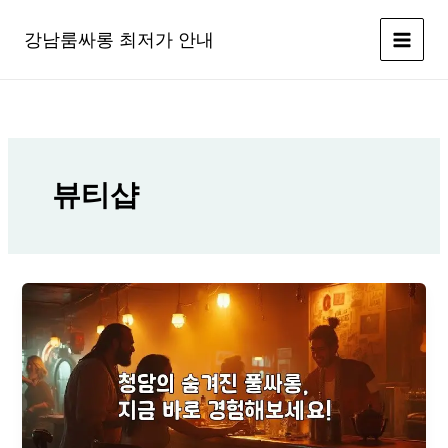
콘
텐
강남룸싸롱 최저가 안내
츠
로
건
너
뛰
기
뷰티샵