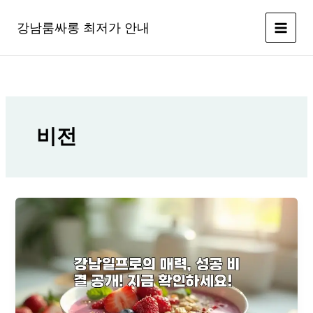
콘
텐
강남룸싸롱 최저가 안내
츠
로
건
너
뛰
기
비전