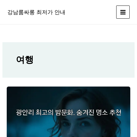
콘
텐
강남룸싸롱 최저가 안내
츠
로
건
너
뛰
기
여행