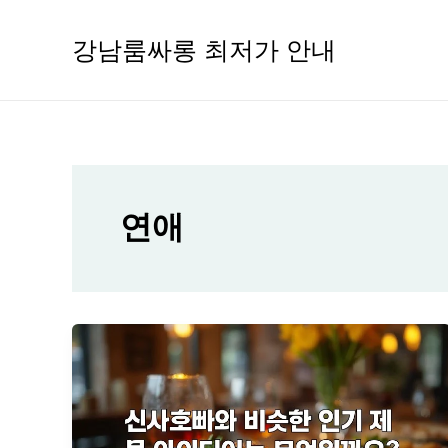
콘
텐
강남룸싸롱 최저가 안내
츠
로
건
너
뛰
기
연애