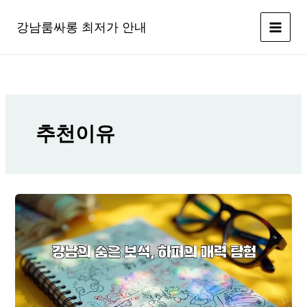
콘
텐
강남룸싸롱 최저가 안내
츠
로
건
너
뛰
기
추천이유