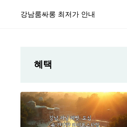
콘
텐
강남룸싸롱 최저가 안내
츠
로
건
너
뛰
기
혜택