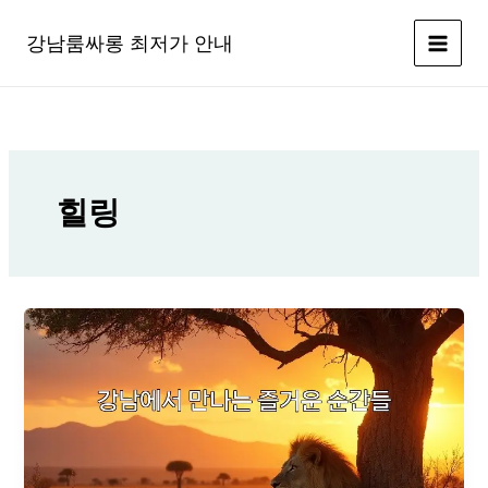
콘
텐
강남룸싸롱 최저가 안내
츠
로
건
너
뛰
기
힐링