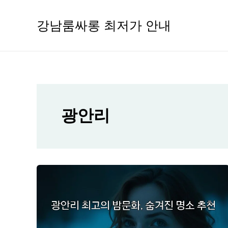
콘
텐
강남룸싸롱 최저가 안내
츠
로
건
너
뛰
기
광안리