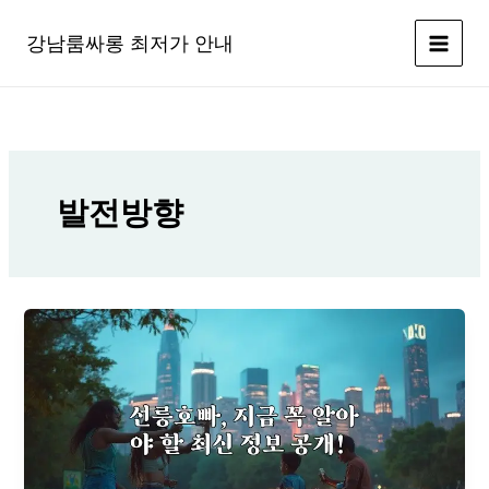
콘
텐
강남룸싸롱 최저가 안내
츠
로
건
너
뛰
기
발전방향