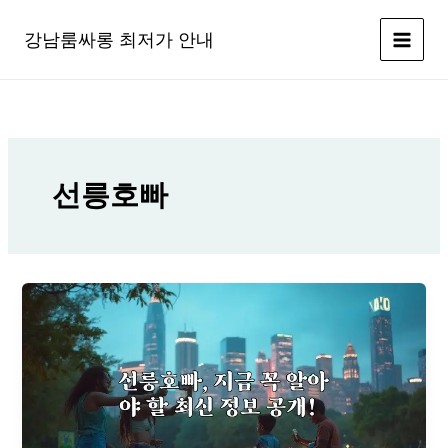
콘
텐
강남룸싸롱 최저가 안내
츠
로
건
너
뛰
기
선릉호빠