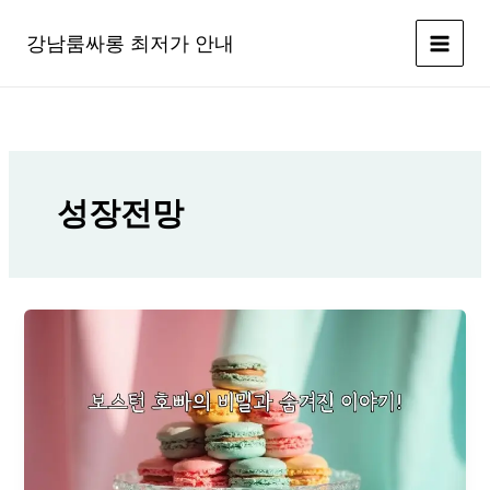
콘
텐
강남룸싸롱 최저가 안내
츠
로
건
너
뛰
기
성장전망