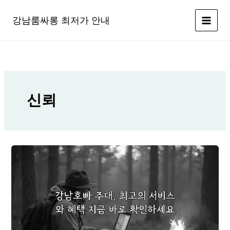
콘
텐
강남룸싸롱 최저가 안내
츠
로
건
너
뛰
기
신뢰