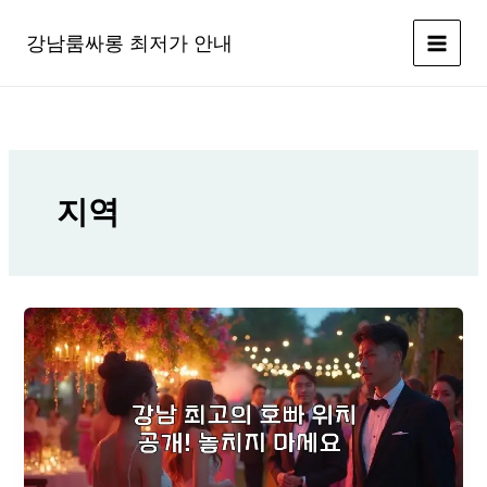
콘
텐
강남룸싸롱 최저가 안내
츠
로
건
너
뛰
기
지역