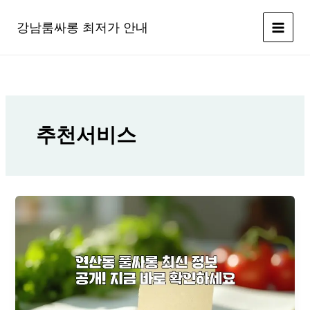
콘
텐
강남룸싸롱 최저가 안내
츠
로
건
너
뛰
기
추천서비스