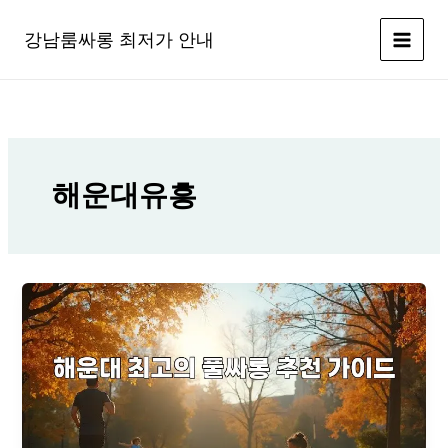
콘
텐
강남룸싸롱 최저가 안내
츠
로
건
너
뛰
기
해운대유흥