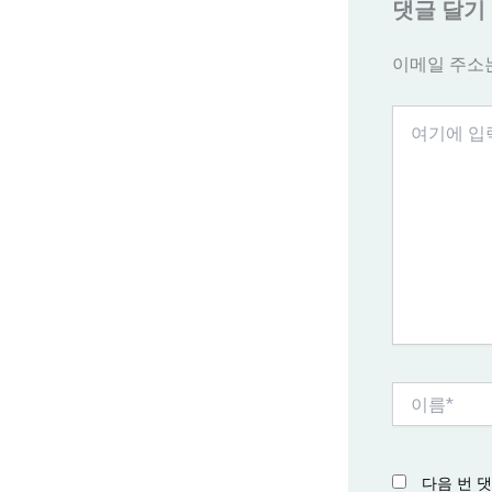
댓글 달기
이메일 주소
여
기
에
입
력
하
세
요...
이
름
*
다음 번 