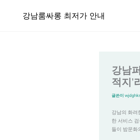
콘
텐
강남룸싸롱 최저가 안내
츠
로
건
너
뛰
기
강남퍼
적지’
글쓴이
wjdghk
강남의 화려한
한 서비스 검
들이 밤문화