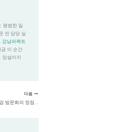
, 평범한 일
 전 담당 실
.
강남퍼펙트
지금 이 순간
. 망설이지
다음
강남도파민 프리미엄 밤문화의 정점, 티씨(TC) 안내 및 이용 가이드 총정리