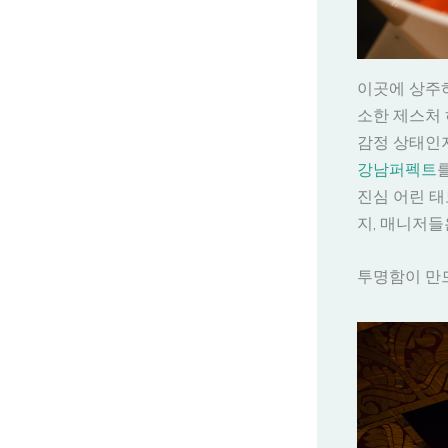
이곳에 상주하
소한 제스처 
감정 상태인지
강남퍼펙트
진심 어린 
지, 매니저들
투명함이 만