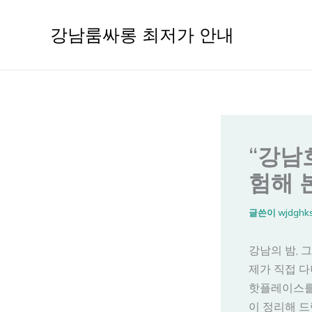
콘
텐
강남룸싸롱 최저가 안내
츠
로
건
너
뛰
기
“강남
험해 
글쓴이
wjdghk
강남의 밤,
제가 직접 다
핫플레이스를 
이 정리해 드