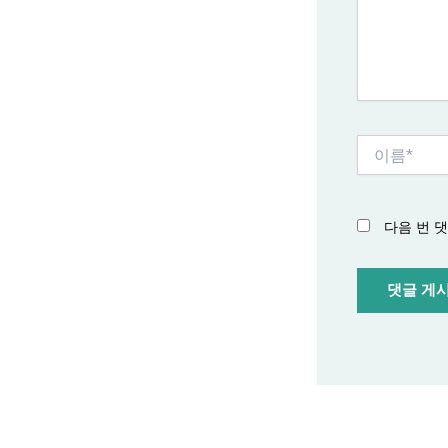
세
요...
이
름
*
다음 번 