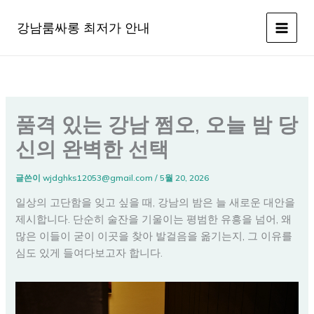
콘
텐
강남룸싸롱 최저가 안내
츠
로
건
너
뛰
품격 있는 강남 쩜오, 오늘 밤 당
기
신의 완벽한 선택
글쓴이
wjdghks12053@gmail.com
/
5월 20, 2026
일상의 고단함을 잊고 싶을 때, 강남의 밤은 늘 새로운 대안을
제시합니다. 단순히 술잔을 기울이는 평범한 유흥을 넘어, 왜
많은 이들이 굳이 이곳을 찾아 발걸음을 옮기는지, 그 이유를
심도 있게 들여다보고자 합니다.